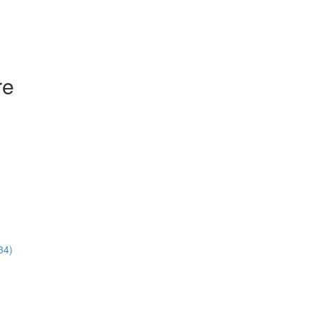
re
34)